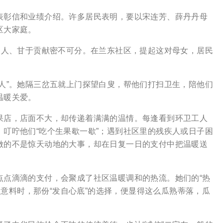
彰信和业绩介绍。许多居民表明，要以宋连芳、薛丹丹母
区大家庭。
人、甘于贡献密不可分。在兰东社区，提起这对母女，居民
”。她隔三岔五就上门探望白叟，帮他们打扫卫生，陪他们
温暖关爱。
店，店面不大，却传递着满满的温情。每逢看到环卫工人
叮咛他们“吃个生果歇一歇”；遇到社区里的残疾人或日子困
做的不是惊天动地的大事，却在日复一日的支付中把温暖送
点滴滴的支付，会聚成了社区温暖调和的热流。她们的“热
人意料时，那份“发自心底”的选择，便显得这么瓜熟蒂落，瓜