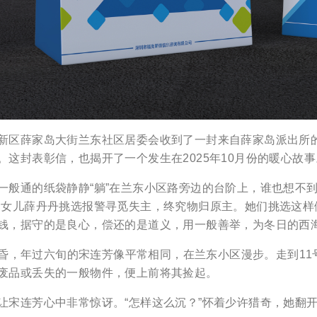
区薛家岛大街兰东社区居委会收到了一封来自薛家岛派出所的
。这封表彰信，也揭开了一个发生在2025年10月份的暖心故事
通的纸袋静静“躺”在兰东小区路旁边的台阶上，谁也想不到，
和女儿薛丹丹挑选报警寻觅失主，终究物归原主。她们挑选这
钱，据守的是良心，偿还的是道义，用一般善举，为冬日的西
黄昏，年过六旬的宋连芳像平常相同，在兰东小区漫步。走到1
废品或丢失的一般物件，便上前将其捡起。
连芳心中非常惊讶。“怎样这么沉？”怀着少许猎奇，她翻开