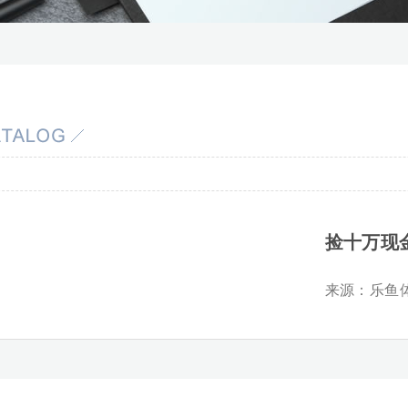
捡十万现
来源：
乐鱼