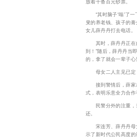
放着十沓百元钞票。
“其时脑子‘嗡’了一
叟的养老钱、孩子的膏
女儿薛丹丹打去电话。
其时，薛丹丹正在自家
到！”随后，薛丹丹当
的，拿了就会一辈子心
母女二人主见已定，薛
接到警情后，薛家岛
式，表明乐意全力合作
民警分外的注重，当
还。
宋连芳、薛丹丹母女二
示了新时代公民高度的