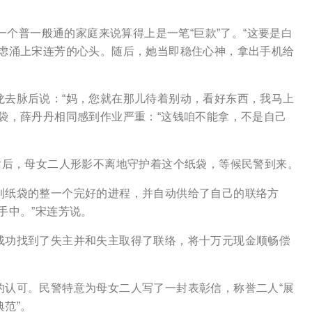
个普一般通的家庭来说算得上是一笔“巨款”了。“这要是白
忧虑涌上宋连芳的心头。随后，她当即稳住心神，拿出手机给
去脉后说：“妈，您就在那儿待着别动，看好东西，我马上
袋，薛丹丹相同感到作业严重：“这钱咱不能拿，不是自己
后，母女二人形影不离地守护着这个纸袋，等候民警到来。
纸袋的整一个完好的进程，并自动供给了自己的联络方
手中。”宋连芳说。
功找到了失主并和失主取得了联络，将十万元现金顺畅偿
认可。民警特意为母女二人写了一封表彰信，称誉二人“展
范”。