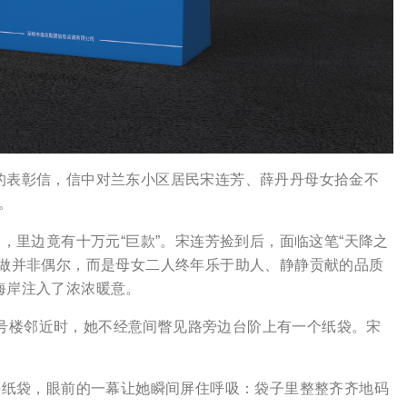
表彰信，信中对兰东小区居民宋连芳、薛丹丹母女拾金不
。
里边竟有十万元“巨款”。宋连芳捡到后，面临这笔“天降之
样做并非偶尔，而是母女二人终年乐于助人、静静贡献的品质
海岸注入了浓浓暖意。
1号楼邻近时，她不经意间瞥见路旁边台阶上有一个纸袋。宋
纸袋，眼前的一幕让她瞬间屏住呼吸：袋子里整整齐齐地码