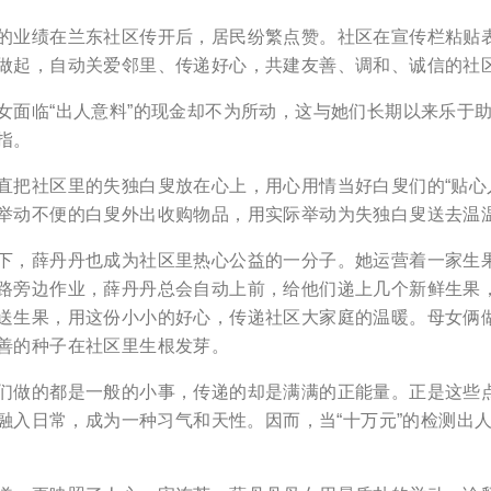
业绩在兰东社区传开后，居民纷繁点赞。社区在宣传栏粘贴表
做起，自动关爱邻里、传递好心，共建友善、调和、诚信的社
临“出人意料”的现金却不为所动，这与她们长期以来乐于助
指。
社区里的失独白叟放在心上，用心用情当好白叟们的“贴心人
举动不便的白叟外出收购物品，用实际举动为失独白叟送去温
，薛丹丹也成为社区里热心公益的一分子。她运营着一家生果
路旁边作业，薛丹丹总会自动上前，给他们递上几个新鲜生果，
送生果，用这份小小的好心，传递社区大家庭的温暖。母女俩
善的种子在社区里生根发芽。
的都是一般的小事，传递的却是满满的正能量。正是这些点
已融入日常，成为一种习气和天性。因而，当“十万元”的检测出