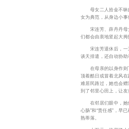
母女二人拾金不昧的
女为典范，从身边小事
宋连芳、薛丹丹母女面
们都会由衷地竖起大拇
宋连芳退休后，一直把
谈天排遣，还自动协助
在母亲的以身作则下
顶着酷日或冒着北风在
难居民路过，她也会赠
到了邻里心田上，让友
在邻居们眼中，她们做
心肠”和“责任感”，早
熟蒂落。