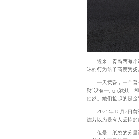
近来，青岛西海岸新
昧的行为给予高度赞扬
一天黄昏，一个普一般
财”没有一点点犹疑，
使然。她们捡起的是金
2025年10月3日
连芳以为是有人丢掉的
但是，纸袋的分量让宋