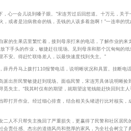
下，心一会儿说到嗓子眼。”宋连芳过后回想道。十万元，关于一
火，或者是治病救命的钱，丢钱的人该多着急啊！”一连串的
的生果店里繁忙着，接到母亲打来的电话，了解作业的来龙
即放下手头的作业，敏捷赶往现场。见到母亲和那个沉甸甸的纸
里不安。得赶忙联络差人，以最快速度找到失主。”
丹丹马上拨打110报警电话，说明晰状况和具置。挂断电话
派出所民警敏捷赶到现场。面临民警，宋连芳具体说明晰捡到
寻觅失主。“我其时仅有的期望，就期望这笔钱能赶快回到主人
即打开作业。经过细心排查，结合相关头绪进行比对核实，成
人不只帮失主挽回了严重损失，更赢得了民警和社区居民的
社会责任感、杰出的道德风尚和憨厚的家风，为全社会树立了典