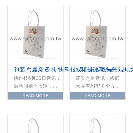
包装盒最新资讯-快科技--科技改动未来
双汇开展取得外观规
快科技6月30日音讯，
证券之星音讯，依据
据新闻媒体报道，
天眼查APP多个方面
《约束快递过度包装
数据显现双汇开展
READ MORE
READ MORE
要求》（GB 45186-
（000895）新取得一
2024）将于
项外观规划专利授权