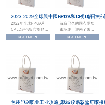
2023-2029全球與中國FPGA和CPLD評
2023年12月09日B
2022年全球FPGA和
沉寂已久的固态硬盘
CPLD評估板市場銷售
市场终于迎来了破局
額達到了 億美元，預
者，长江存储致态在
READ MORE
READ MORE
計2029年將達到 億美
TiPlus 7100固态硬盘
元，年
一炮走红之后
包装印刷职业工业攻略_职业攻略(2)_前瞻 -
2026广东彩盒厂