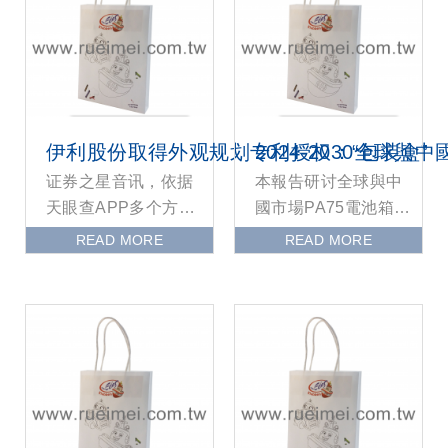
伊利股份取得外观规划专利授权：“包装盒”
2024-2030全球
证券之星音讯，依据
本報告研讨全球與中
天眼查APP多个方面
國市場PA75電池箱的
数据显现伊利股份
產能、產量、銷量、
READ MORE
READ MORE
（600887）新取得一
銷售額、價格及未來
项外观规划专利授权
趨勢。重點剖析全球
與