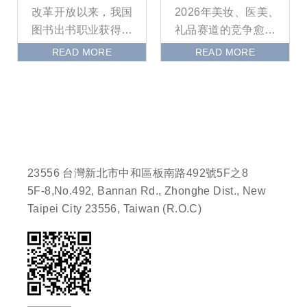
改革开放以来，我国
2026年美妆、医美、
图书出书职业获得加
礼品赛道的竞争愈发
快速度进行开展，规
激烈，包装作为消费
READ MORE
READ MORE
划不断强大。跟着图
者接触品牌的第一触
书出书社的添加，我
点，不仅承担着产品
国图书
保
23556 台灣新北市中和區板南路492號5F之8
5F-8,No.492, Bannan Rd., Zhonghe Dist., New
Taipei City 23556, Taiwan (R.O.C)