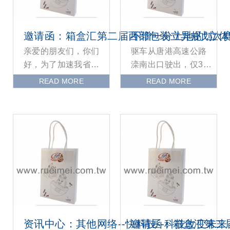
邀请函：箱盒汇第二届西部包装立异规划大
不增一分土地的“立体
亲爱的朋友们，你们
驱车从唐港高速公路
好，为了加速我省文
滦南出口驶出，仅3分
明构思工业高质量开
钟车程，便到达蒙牛
READ MORE
READ MORE
展脚步，促进我省双
乳业（滦南）有限责
创活动深入开展，履
任公司（以下简称“蒙
行国家
牛
资讯中心：其他网络--快科技--科技改变未来
邀请函：箱盒汇第二