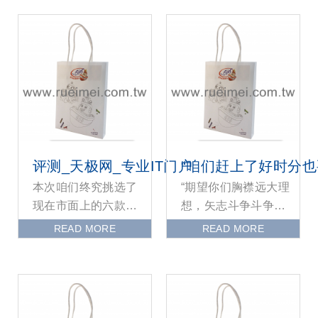
评测_天极网_专业IT门户
“咱们赶上了好时分
本次咱们终究挑选了
“期望你们胸襟远大理
现在市面上的六款抢
想，矢志斗争斗争，
手游戏本进行无差别
带动广大青年把个人
READ MORE
READ MORE
的横向评测。何为无
寻求融入国家展开全
差别呢？简略来说便
局，安身各自岗位不
是尽管
断发