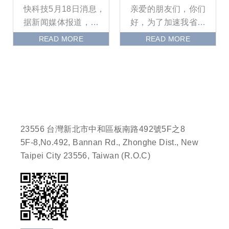
快科技5月18日消息，
亲爱的朋友们，你们
据新闻媒体报道，人
好，为了加速我省文
工智能训练与推理集
明构思工业高质量开
READ MORE
READ MORE
群需要比传统云基础
展脚步，促进我省双
设施更密集的互联架
创活动深入开展，履
构
行国家
23556 台灣新北市中和區板南路492號5F之8
5F-8,No.492, Bannan Rd., Zhonghe Dist., New
Taipei City 23556, Taiwan (R.O.C)