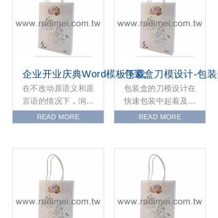
企业开业庆典Word模板下载
包装盒刀模设计-包
在不改动原语义和原
包装盒的刀模设计在
言语的情况下，润饰
快速包装中起着及其
以下内容，原文内
重要的作用。本文将
READ MORE
READ MORE
容：1.全集团品牌形象
从三个方面详细阐述
保护及办理，参加拟
包装盒刀模设计的作
定公
用和操